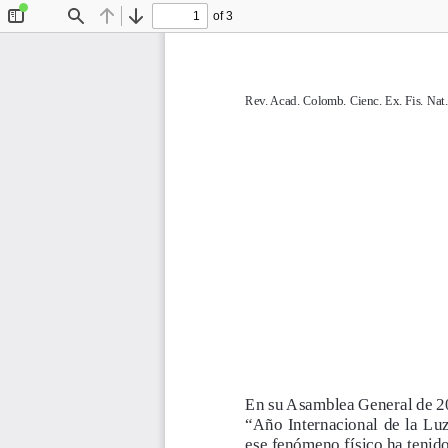
of 3
Toggle
Find
Previous
Next
Sidebar
Rev. Acad. Colomb. Cienc. Ex. Fis. Nat.
En su Asamblea General de 20
“Año  Internacional  de  la  Luz 
ese fenómeno físico ha tenido