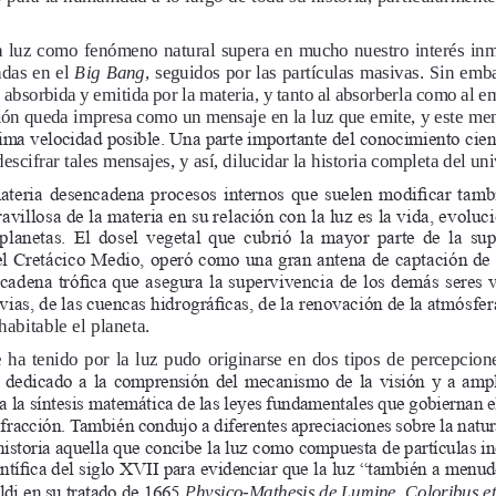
la luz como fenómeno natural supera en mucho nuestro interés inm
adas en el 
Big Bang
, seguidos por las partículas masivas. Sin emba
absorbida y emitida por la materia, y tanto al absorberla como al em
ión queda impresa como un mensaje en la luz que emite, y este mens
ma velocidad posible. Una parte importante del conocimiento cientí
scifrar tales mensajes, y así, dilucidar la historia completa del uni
ateria desencadena procesos internos que suelen modificar tambi
avillosa de la materia en su relación con la luz es la vida, evolu
lanetas. El dosel vegetal que cubrió la mayor parte de la super
l Cretácico Medio, operó como una gran antena de captación de lu
 cadena trófica que asegura la supervivencia de los demás seres v
uvias, de las cuencas hidrográficas, de la renovación de la atmósfer
habitable el planeta.
ha  tenido  por  la  luz  pudo  originarse  en  dos  tipos  de  percepciones 
 dedicado a la comprensión del mecanismo de la visión y a ampl
 a la síntesis matemática de las leyes fundamentales que gobiernan e
efracción. También condujo a diferentes apreciaciones sobre la nat
 historia aquella que concibe la luz como compuesta de partículas 
entífica del siglo XVII para evidenciar que la luz “también a menu
Physico-Mathesis de Lumine, Coloribus et
di en su tratado de 1665 