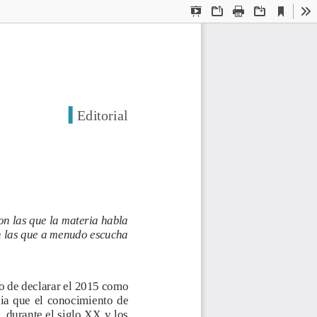
Current
Presentation
Open
Print
Download
To
View
Mode
Editorial
on las que la materia habla
n las que a menudo escucha
 de declarar el 2015 como 
ia  que  el  conocimiento  de  
, durante el siglo XX y los 