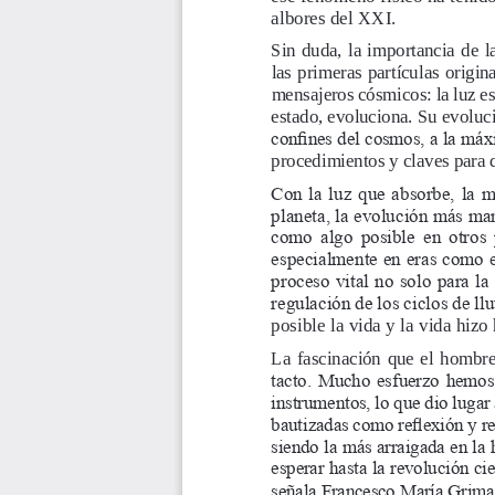
albores del XXI.
Sin duda, la importancia de 
las primeras partículas origin
mensajeros cósmicos: la luz es 
estado, evoluciona. Su evoluc
confines del cosmos, a la máxi
procedimientos y claves para de
Con la luz que absorbe, la m
planeta, la evolución más mar
como algo posible en otros p
especialmente en eras como e
proceso vital no solo para la
regulación de los ciclos de ll
posible la vida y la vida hizo 
La  fascinación  que  el  hombre  
tacto. Mucho esfuerzo hemos
instrumentos, lo que dio lugar
bautizadas como reflexión y r
siendo la más arraigada en la
esperar hasta la revolución ci
señala Francesco María Grimal