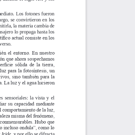
ediato. Los fotones fueron 
rgo, se convirtieron en los 
itirla, la materia cambia de 
ajero lo propaga hasta los 
fico actual consiste en los 
verso.
én el entorno. En nuestro 
ción que ahora sospechamos 
ficie sólida de la tierra, 
z para la fotosíntesis, un 
ivos, sino también para la 
a. La luz y el agua hicieron 
 sensoriales:  la  vista  y  el  
iar su capacidad mediante 
l comportamiento de la luz, 
uraleza misma del fenómeno, 
inconmensurables. Hubo que 
do incluso ondula”, como lo 
 Iride
, y por ello se difracta 