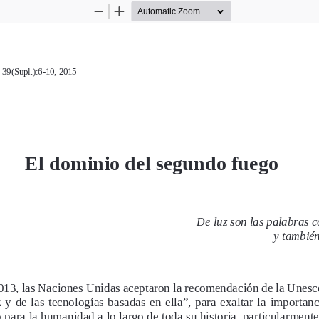
Zoom
Zoom
Out
In
 39(Supl.):6-10, 2015
El dominio del segundo fuego
De luz son las palabras c
y tambié
13, las Naciones Unidas aceptaron la recomendación de la Unesco
 y  de  las  tecnologías  basadas  en  ella”,  para  exaltar  la  importanc
 para la humanidad a lo largo de toda su historia, particularmente