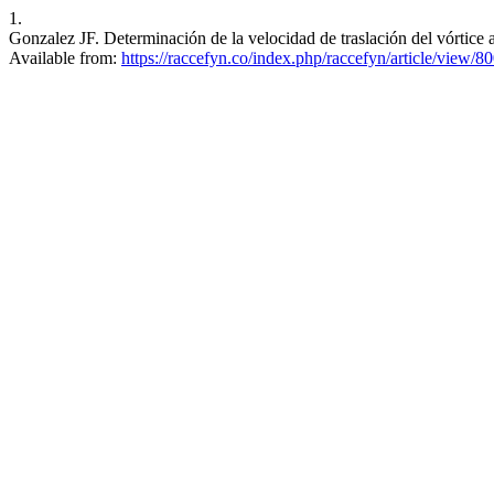
1.
Gonzalez JF. Determinación de la velocidad de traslación del vórtice 
Available from:
https://raccefyn.co/index.php/raccefyn/article/view/8