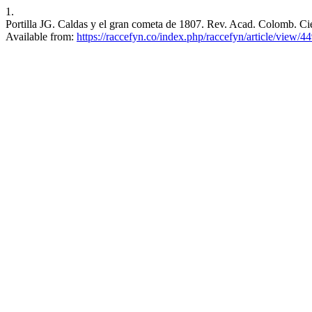
1.
Portilla JG. Caldas y el gran cometa de 1807. Rev. Acad. Colomb. Cie
Available from:
https://raccefyn.co/index.php/raccefyn/article/view/4