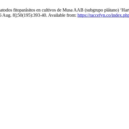
todos fitoparásitos en cultivos de Musa AAB (subgrupo plátano) ‘Hart
26 Aug. 8];50(195):393-40. Available from:
https://raccefyn.co/index.ph