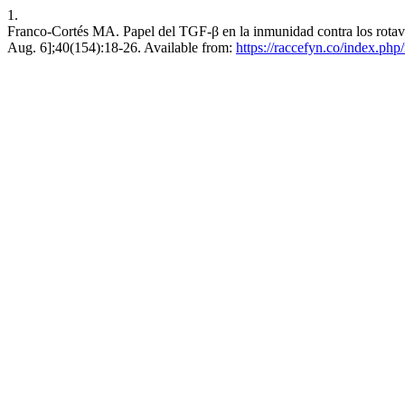
1.
Franco-Cortés MA. Papel del TGF-β en la inmunidad contra los rotavi
Aug. 6];40(154):18-26. Available from:
https://raccefyn.co/index.php