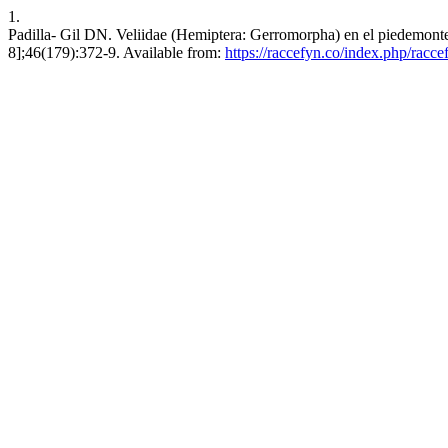
1.
Padilla- Gil DN. Veliidae (Hemiptera: Gerromorpha) en el piedemonte
8];46(179):372-9. Available from:
https://raccefyn.co/index.php/rac