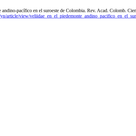
 andino-pacífico en el suroeste de Colombia. Rev. Acad. Colomb. Cienc
cefyn/article/view/veliidae_en_el_piedemonte_andino_pacifico_en_el_su