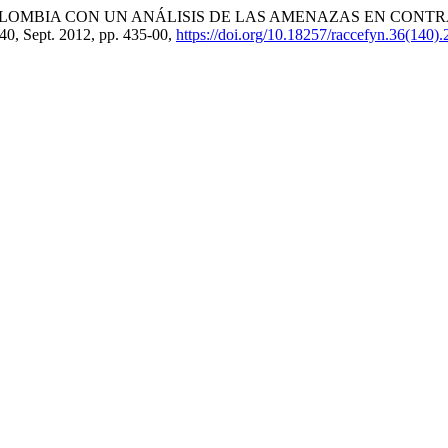
E COLOMBIA CON UN ANÁLISIS DE LAS AMENAZAS EN CONT
 140, Sept. 2012, pp. 435-00,
https://doi.org/10.18257/raccefyn.36(140)