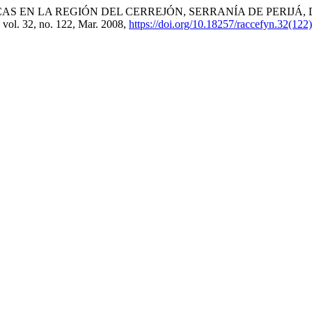
NOZOICAS EN LA REGIÓN DEL CERREJÓN, SERRANÍA DE PERI
, vol. 32, no. 122, Mar. 2008,
https://doi.org/10.18257/raccefyn.32(122