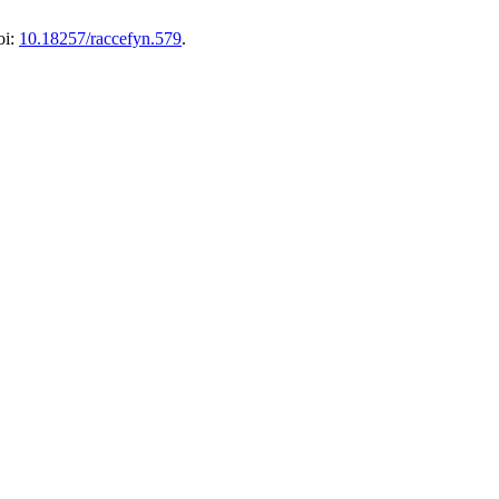
oi:
10.18257/raccefyn.579
.