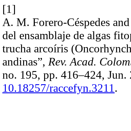
[1]
A. M. Forero-Céspedes and 
del ensamblaje de algas fitop
trucha arcoíris (Oncorhync
andinas”,
Rev. Acad. Colomb
no. 195, pp. 416–424, Jun. 
10.18257/raccefyn.3211
.