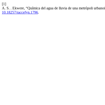
[1]
A. S. . Ekwere, “Química del agua de lluvia de una metrópoli urbanoin
10.18257/raccefyn.1796
.