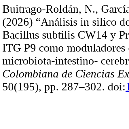
Buitrago-Roldán, N., García
(2026) “Análisis in silico d
Bacillus subtilis CW14 y Pr
ITG P9 como moduladores en
microbiota-intestino- cereb
Colombiana de Ciencias Exa
50(195), pp. 287–302. doi: