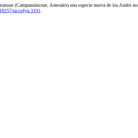
leanoae (Campanulaceae, Asterales) una especie nueva de los Andes n
18257/raccefyn.3191
.