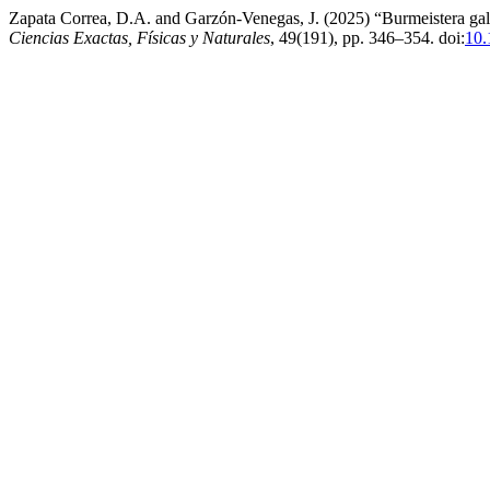
Zapata Correa, D.A. and Garzón-Venegas, J. (2025) “Burmeistera ga
Ciencias Exactas, Físicas y Naturales
, 49(191), pp. 346–354. doi:
10.