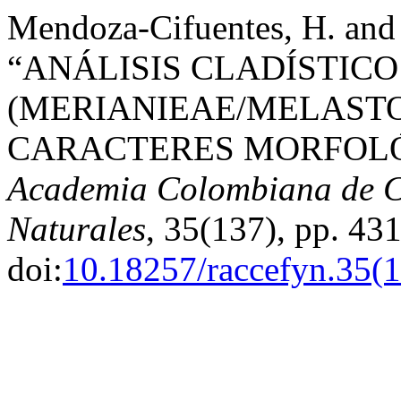
Mendoza-Cifuentes, H. and 
“ANÁLISIS CLADÍSTIC
(MERIANIEAE/MELAST
CARACTERES MORFOLÓ
Academia Colombiana de Ci
Naturales
, 35(137), pp. 43
doi:
10.18257/raccefyn.35(