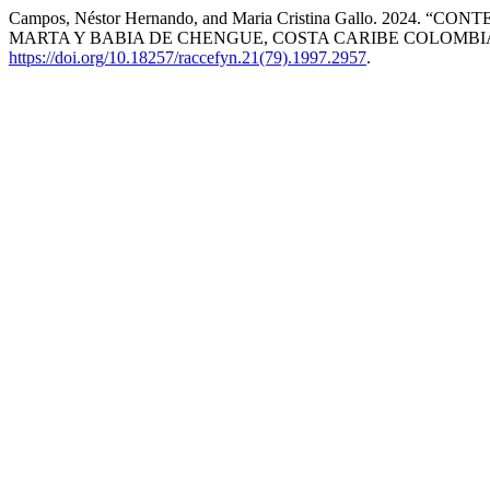
Campos, Néstor Hernando, and Maria Cristina Gallo. 2
MARTA Y BABIA DE CHENGUE, COSTA CARIBE COLOMBI
https://doi.org/10.18257/raccefyn.21(79).1997.2957
.