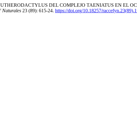
99. “LOS ELEUTHERODACTYLUS DEL COMPLEJO TAENIATUS EN 
Y Naturales
23 (89): 615-24.
https://doi.org/10.18257/raccefyn.23(89)