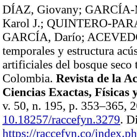
DÍAZ, Giovany; GARCÍA-M
Karol J.; QUINTERO-PAR
GARCÍA, Darío; ACEVEDO,
temporales y estructura acú
artificiales del bosque seco 
Colombia.
Revista de la 
Ciencias Exactas, Físicas 
v. 50, n. 195, p. 353–365, 
10.18257/raccefyn.3279
. D
https://raccefyn.co/index.p