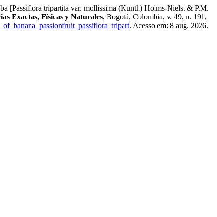
siflora tripartita var. mollissima (Kunth) Holms-Niels. & P.M.
as Exactas, Físicas y Naturales
, Bogotá, Colombia, v. 49, n. 191,
r_of_banana_passionfruit_passiflora_tripart
. Acesso em: 8 aug. 2026.