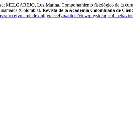
GAREJO, Luz Marina. Comportamiento fisiológico de la curuba [Pas
undinamarca (Colombia).
Revista de la Academia Colombiana de Cienci
ps://raccefyn.co/index.php/raccefyn/article/view/physiological_behavio