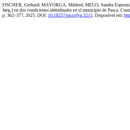
FISCHER, Gerhard; MAYORGA, Mildred; MELO, Sandra Esperanza; MEL
Jørg.] en dos condiciones altitudinales en el municipio de Pasca, C
p. 362–377, 2025. DOI:
10.18257/raccefyn.3215
. Disponível em:
htt