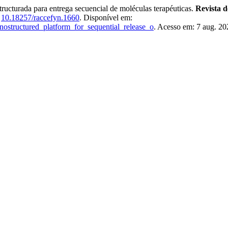
urada para entrega secuencial de moléculas terapéuticas.
Revista d
:
10.18257/raccefyn.1660
. Disponível em:
nanostructured_platform_for_sequential_release_o
. Acesso em: 7 aug. 20