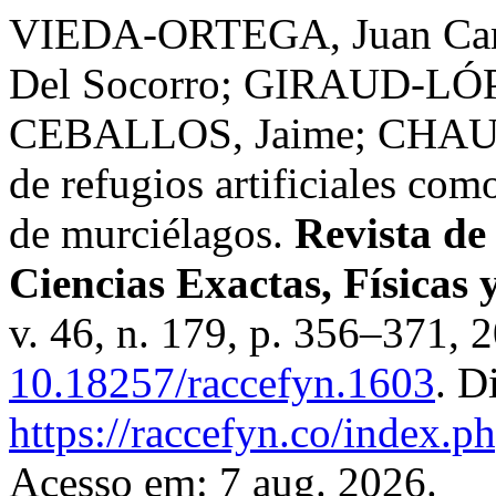
VIEDA-ORTEGA, Juan Ca
Del Socorro; GIRAUD-LÓP
CEBALLOS, Jaime; CHAUX-
de refugios artificiales com
de murciélagos.
Revista de
Ciencias Exactas, Físicas 
v. 46, n. 179, p. 356–371, 
10.18257/raccefyn.1603
. D
https://raccefyn.co/index.p
Acesso em: 7 aug. 2026.