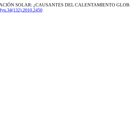
CO2 Y RADIACIÓN SOLAR: ¿CAUSANTES DEL CALENTAMIENTO GLO
cefyn.34(132).2010.2450