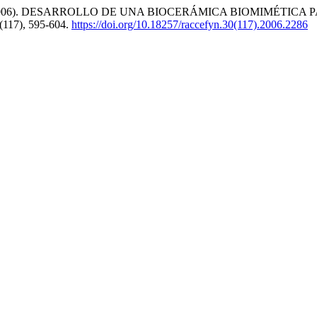
elgado, E. (2006). DESARROLLO DE UNA BIOCERÁMICA BIOMIMÉ
(117), 595-604.
https://doi.org/10.18257/raccefyn.30(117).2006.2286