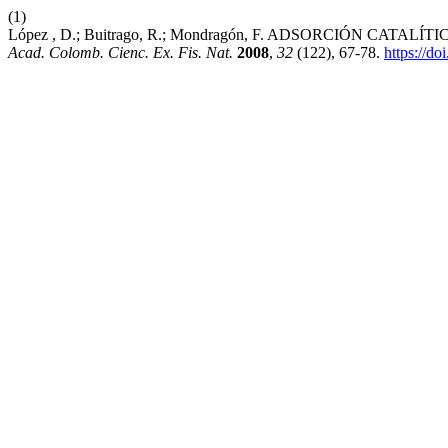
(1)
López , D.; Buitrago, R.; Mondragón, F. ADSORCIÓN CA
Acad. Colomb. Cienc. Ex. Fis. Nat.
2008
,
32
(122), 67-78.
https://d