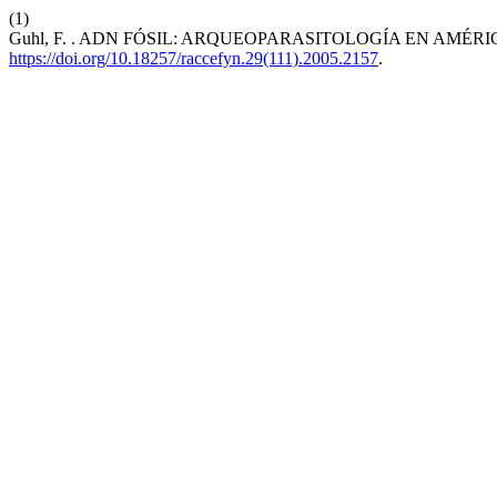
(1)
Guhl, F. . ADN FÓSIL: ARQUEOPARASITOLOGÍA EN AMÉRI
https://doi.org/10.18257/raccefyn.29(111).2005.2157
.