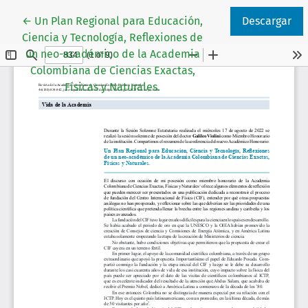
Volver a los detalles del artículo
←
Un Plan Regional para Educación,
Descargar
Ciencia y Tecnología, Reflexiones de
un neo-académico de la Academia
Colombiana de Ciencias Exactas,
Físicas y Naturales.