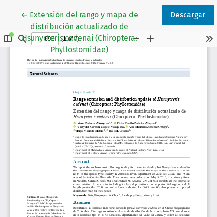
Volver a los detalles del artículo
←
Extensión del rango y mapa de
Descargar
distribución actualizado de
Hsunycteris cadenai (Chiroptera:
Phyllostomidae)