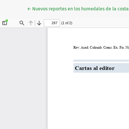
Volver a los detalles del artículo
←
Nuevos reportes en los humedales de la costa c