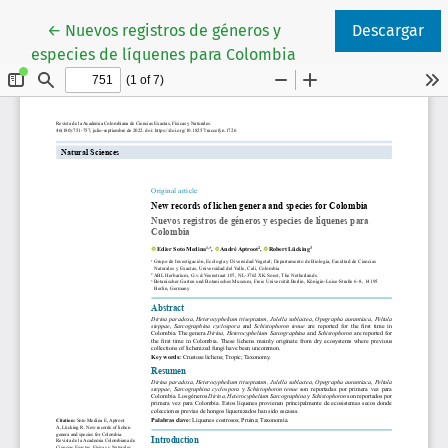
Volver a los detalles del artículo
←
Nuevos registros de géneros y
Descargar
especies de líquenes para Colombia