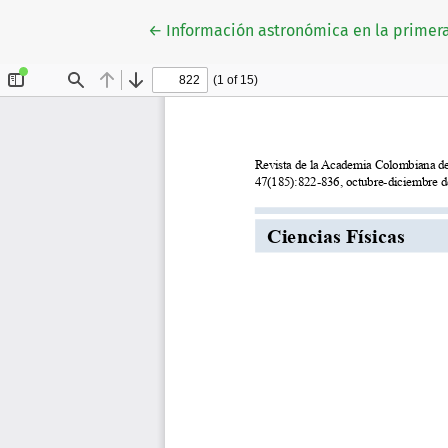
Volver a los detalles del artículo
←
Información astronómica en la primer