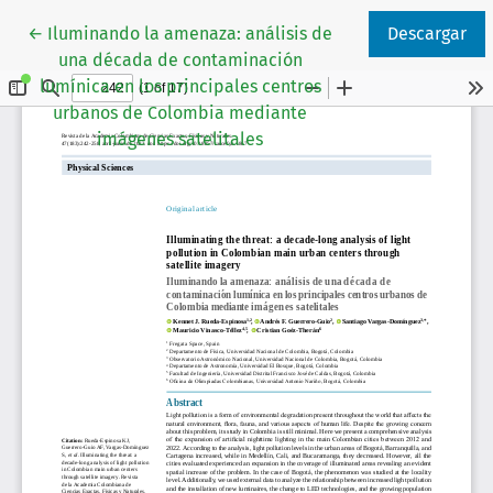
Volver a los detalles del artículo
←
Iluminando la amenaza: análisis de
Descargar
una década de contaminación
lumínica en los principales centros
urbanos de Colombia mediante
imágenes satelitales