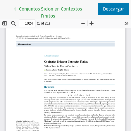
Volver a los detalles del artículo
←
Conjuntos Sidon en Contextos
Descargar
Finitos