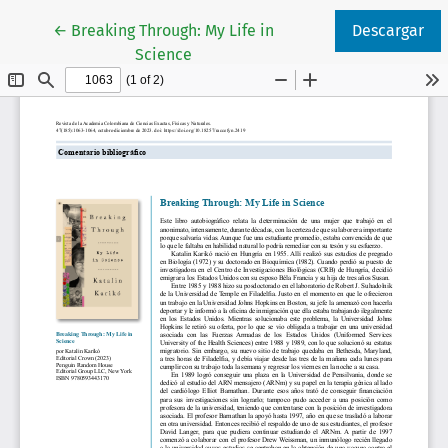
Volver a los detalles del artículo
←
Breaking Through: My Life in
Descargar
Science