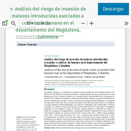
Volver a los detalles del artículo
←
Análisis del riesgo de invasión de
Descargar
malezas introducidas asociadas a
cultivos de banano en el
departamento del Magdalena,
Colombia