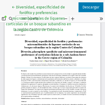
Volver a los detalles del artículo
←
Diversidad, especificidad de
Descargar
forófito y preferencias
microambientales de líquenes
cortícolas de un bosque subandino en
la región Centro de Colombia