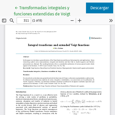
Volver a los detalles del artículo
←
Transformadas integrales y
Descargar
funciones extendidas de Voigt