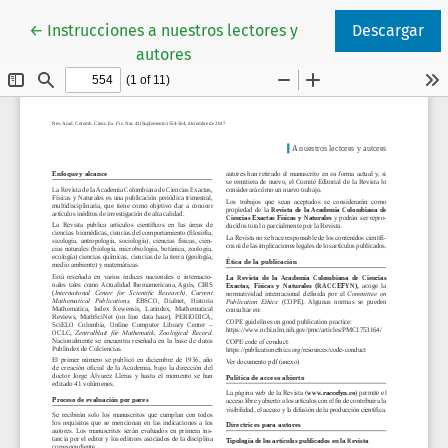
Volver a los detalles del artículo
←
Instrucciones a nuestros lectores y
Descargar
autores