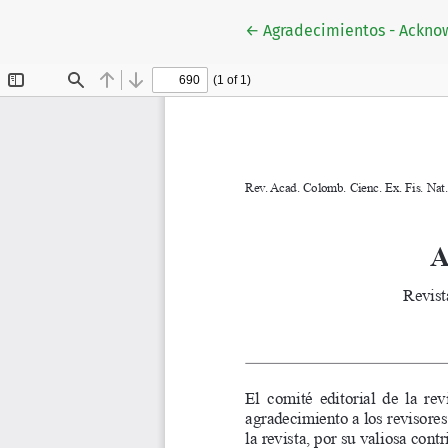
Volver a los detalles del 
←
Agradecimientos - Ackn