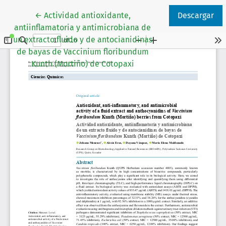
Volver a los detalles del artículo
←
Actividad antioxidante,
Descargar
antiinflamatoria y antimicrobiana de
un extracto fluido y de antocianidinas
de bayas de Vaccinium floribundum
Kunth (Mortiño) de Cotopaxi