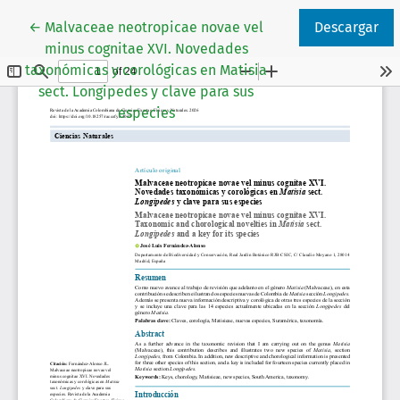
Volver a los detalles del artículo
←
Malvaceae neotropicae novae vel
Descargar
minus cognitae XVI. Novedades
taxonómicas y corológicas en Matisia
sect. Longipedes y clave para sus
especies