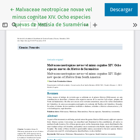
Volver a los detalles del artículo
←
Malvaceae neotropicae novae vel
Descargar
minus cognitae XIV. Ocho especies
nuevas de Matisia de Suramérica