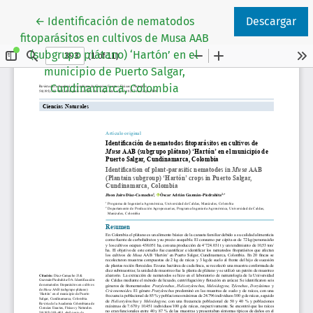
Volver a los detalles del artículo
←
Identificación de nematodos
Descargar
fitoparásitos en cultivos de Musa AAB
(subgrupo plátano) ‘Hartón’ en el
municipio de Puerto Salgar,
Cundinamarca, Colombia