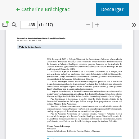
Volver a los detalles del artículo
←
Catherine Bréchignac
Descargar