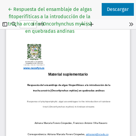
Volver a los detalles del artículo
←
Respuesta del ensamblaje de algas
Descargar
fitoperifíticas a la introducción de la
trucha arcoíris (Oncorhynchus mykiss)
en quebradas andinas