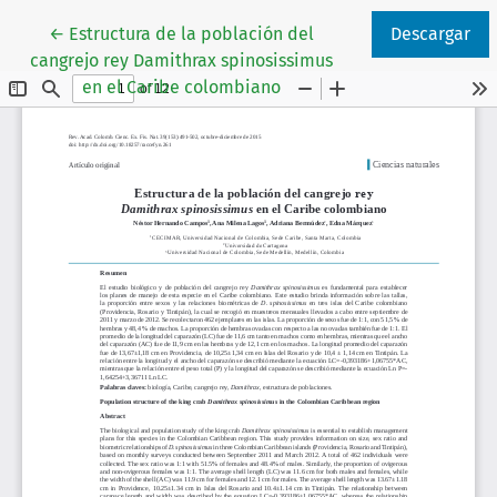
Volver a los detalles del artículo
←
Estructura de la población del
Descargar
cangrejo rey Damithrax spinosissimus
en el Caribe colombiano