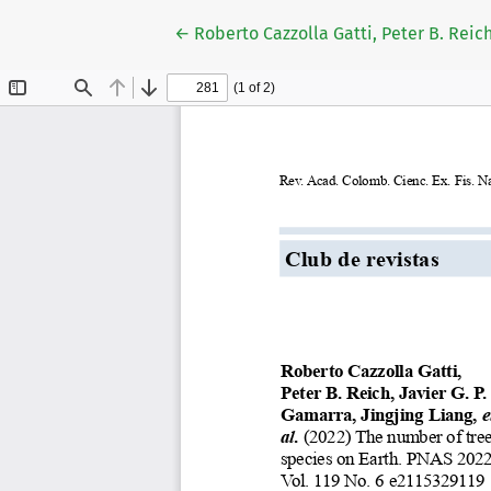
Volver a los detalles del artículo
←
Roberto Cazzolla Gatti, Peter B. Reich,