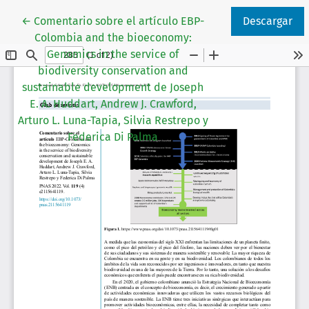
Volver a los detalles del artículo
←
Comentario sobre el artículo EBP-
Descargar
Colombia and the bioeconomy:
Genomics in the service of
biodiversity conservation and
sustainable development de Joseph
E. A. Huddart, Andrew J. Crawford,
Arturo L. Luna-Tapia, Silvia Restrepo y
Federica Di Palma