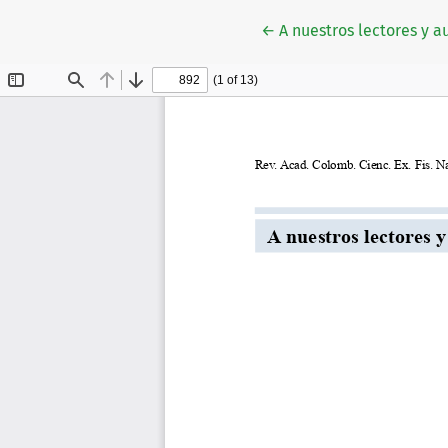
Volver a los detalles de
←
A nuestros lectores y a