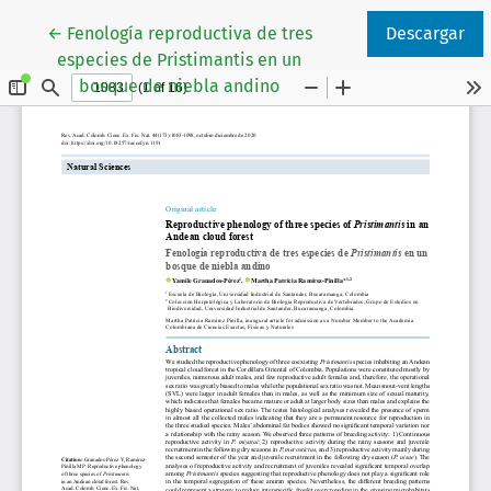
Volver a los detalles del artículo
←
Fenología reproductiva de tres
Descargar
especies de Pristimantis en un
bosque de niebla andino