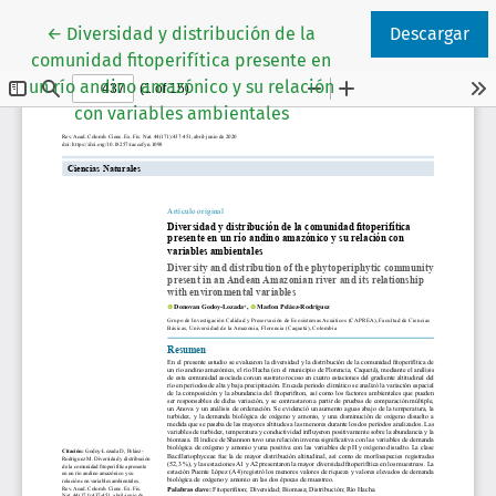
Volver a los detalles del artículo
←
Diversidad y distribución de la
Descargar
comunidad fitoperifítica presente en
un río andino amazónico y su relación
con variables ambientales